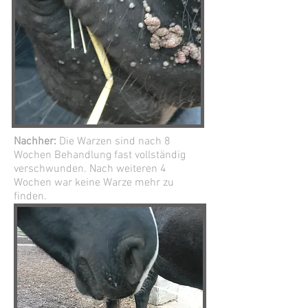
Nachher:
D
ie Warzen sind nach 8
Wochen Behandlung fast vollständig
verschwunden. Nach weiteren 4
Wochen war keine Warze mehr zu
finden.